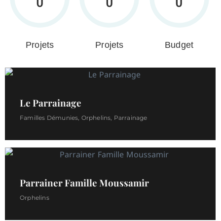
0
0
0
Projets
Projets
Budget
Le Parrainage
Familles Démunies
,
Orphelins
,
Parrainage
Parrainer Famille Moussamir
Orphelins