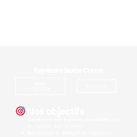
Rejoindre Notre Cause
Nous
Membres
rejoindre
Nos objectifs
Construire des maisons abordables
pour
les familles dans le besoin
Réhabiliter et équiper
les logements