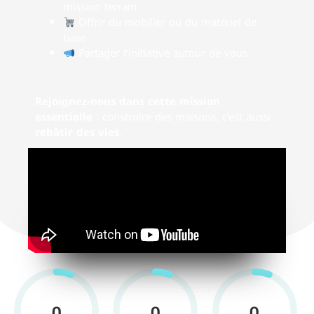
mission terrain
Offrir du mobilier ou du matériel de
base
Partager l’initiative autour de vous
Rejoignez-nous dans cette mission
essentielle
: construire des maisons, c’est aussi
rebâtir des vies
.