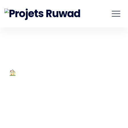
Ruwad
Projet MAAWA – مأوى
Un toit digne pour
chaque famille
Le
Projet MAAWA
est une initiative solidaire lancée
par
l’Association Marocaine des Leaders du