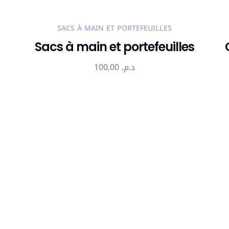
SACS À MAIN ET PORTEFEUILLES
Sacs à main et portefeuilles
100,00
د.م.