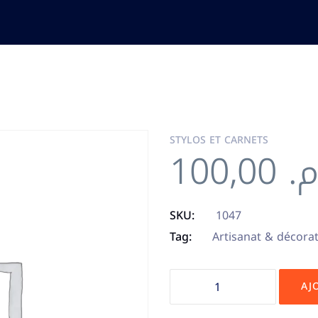
STYLOS ET CARNETS
100,00
.م
SKU:
1047
Tag:
Artisanat & décora
AJ