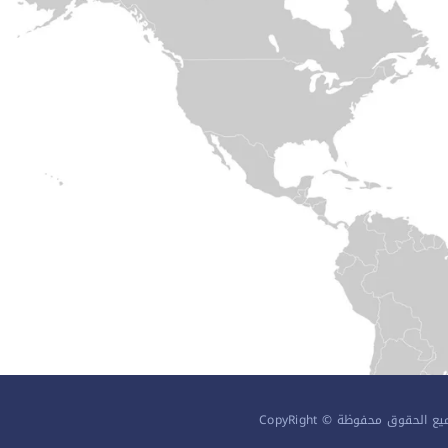
ع الحقوق محفوظة © CopyRight