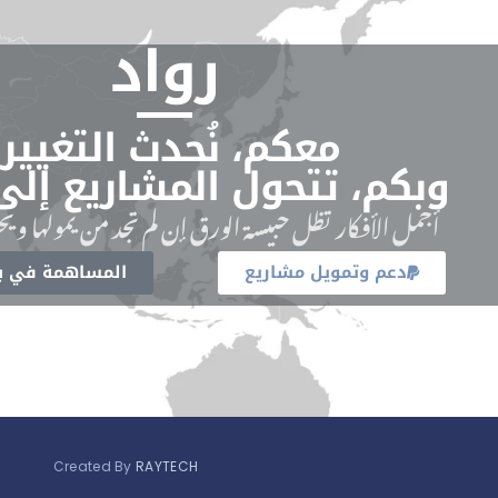
رواد
معكم، نُحدث التغيير.
وبكم، تتحول المشاريع إلى
أجمل الأفكار تظل حبيسة الورق إن لم تجد من يمولها ويحو
دعم وتمويل مشاريع
المساهمة في بن
Created By
RAYTECH