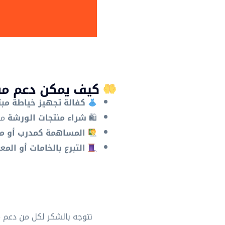
كيف يمكن دعم مش
كفالة تجهيز خياطة مبت
🛍
شراء منتجات الورشة
من
المساهمة كمدرب أو م
التبرع بالخامات أو المع
نتوجه بالشكر لكل من دعم