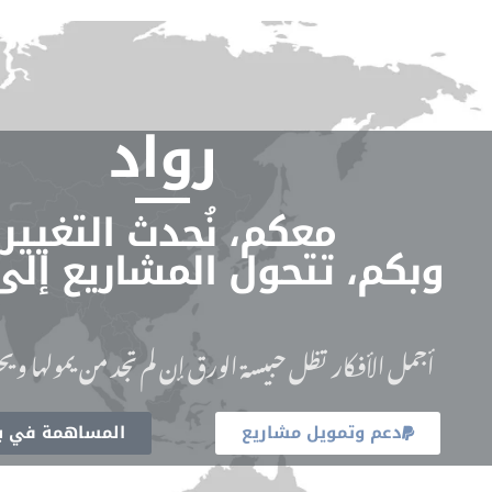
رواد
معكم، نُحدث التغيير.
وبكم، تتحول المشاريع إلى
أجمل الأفكار تظل حبيسة الورق إن لم تجد من يمولها ويحو
دعم وتمويل مشاريع
المساهمة في بن