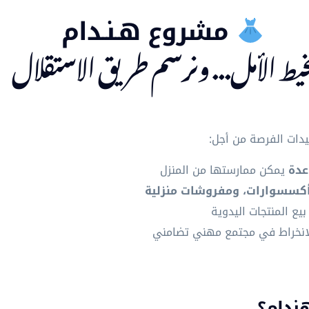
مشروع هـنـدام
يط الأمل... ونرسم طريق الاستقلال
دات الفرصة من أجل:
عدة
يمكن ممارستها من المنزل
أكسسوارات، ومفروشات منزلية
بيع المنتجات اليدوية
انخراط في مجتمع مهني تضامني
ندام؟