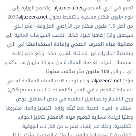
تضيع في الري السطحي
aljazeera.net
. وتطمح الوزارة إلى
بلوغ مليون هكتار مسقية بالتنقيط بحلول 2030
aljazeera.net
من أصل 1.6 مليون هكتار من الأراضي المزروعة، الأمر الذي
سيحقق وفرًا إضافيًا كبيرًا. كذلك اتجهت السياسات المائية إلى
معالجة مياه الصرف الصحي وإعادة استخدامها
في الري
وتغطية الحاجيات غير الصالحة للشرب. فقد ارتفع حجم إعادة
استعمال المياه العادمة المعالجة من نحو 30 مليون متر مكعب
إلى حوالي
100 مليون متر مكعب سنويًا
مؤخرًا
aljazeera.net
. ويتم توجيه هذه المياه المعالَجة لسقي
المساحات الخضراء في المدن (كالمساحات السياحية بمراكش)
وري الأشجار والمحاصيل العلفية في بعض المناطق عوض
استخدام المياه العذبة. كما تبنّت وزارة التجهيز والماء مشروعًا
وطنيًا لريادة مشاريع
تجميع مياه الأمطار
لتعزيز الموارد
التقليدية، وذلك عبر إنشاء عشرات من الخزانات الجوفية
التقليدية (المطفيات) والعتبات المائية الصغيرة. وتُنجَز حاليًا