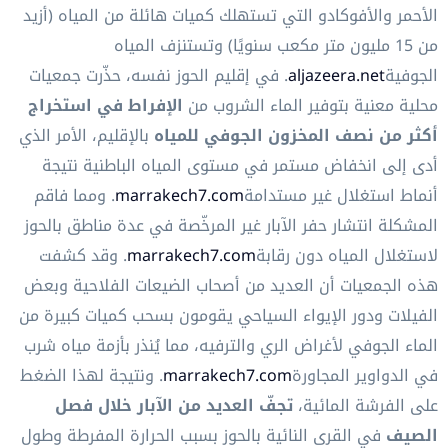
الأحمر والأفوكادو التي تستهلك كميات هائلة من المياه (أزيد
من 15 مليون متر مكعب سنويًا) وتستنزف المياه
الجوفية
aljazeera.net
. في إقليم الحوز نفسه، حذّرت جمعيات
محلية معنية بتوفير الماء الشروب من
الإفراط في استخراج
أكثر من نصف المخزون الجوفي للمياه
بالإقليم، الأمر الذي
أدى إلى انخفاض مستمر في مستوى المياه الباطنية نتيجة
أنماط استغلال غير مستدامة
marrakech7.com
. ومما فاقم
المشكلة انتشار حفر الآبار غير المرخّصة في عدة مناطق بالحوز
لاستغلال المياه دون رقابة
marrakech7.com
. وقد كشفت
هذه الجمعيات أن العديد من أصحاب الضيعات الفلاحية وبعض
الفيلات ودور الإيواء السياحي يقومون بسحب كميات كبيرة من
الماء الجوفي لأغراض الري والترفيه، مما يُنذر بأزمة مياه شرب
في الدواوير المجاورة
marrakech7.com
. ونتيجة لهذا الضغط
على الفرشة المائية،
تجفّ العديد من الآبار خلال فصل
الصيف
في القرى النائية بالحوز بسبب الحرارة المفرطة وطول