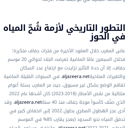
التطور التاريخي لأزمة شُحّ المياه
في الحوز
عانى المغرب خلال العقود الأخيرة من فترات جفاف متكررة؛
فخلال السبعين عامًا الماضية تعرضت البلاد لحوالي 20 موسم
جفاف، إلا أن حدة التأثير تزايدت مع ارتفاع عدد السكان
والتغيرات المناخية
aljazeera.net
. في السنوات القليلة الماضية
تفاقم الوضع بشكل غير مسبوق، حيث مر المغرب بستة أعوام
متتالية من نقص الأمطار (2018-2023) كان أشدها عام 2022
الذي صنّف كأسوأ موجة جفاف منذ 40 سنة
aljazeera.net
. وقد
أدى عجز الهطول المطري بحلول 2022 إلى انخفاض كبير في
تدفق المياه نحو السدود (بعجز يقارب 85% في الموسم
المطري 2021-2022)
aljazeera.net
، وانخفض مستوى المياه