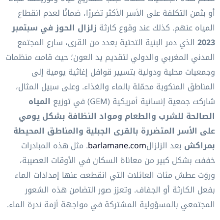
أو بثمن التكلفة على الأسر الأكثر تضررًا، ضمانًا لعدم انقطاع
المياه عنهم. كذلك عند وقوع كارثة
زلزال الحوز في سبتمبر
2023
الذي دمر البنية التحتية بعدد من القرى، سارع المجتمع
المدني المغربي والدولي لتقديم يد العون؛ حيث قامت منظمات
وجمعيات محلية ودولية بتسيير قوافل إغاثية يومية إلى
المناطق المنكوبة محمّلة بالماء والغذاء. وعلى سبيل المثال،
شاركت جمعية إنسانية أمريكية (GEM) في توزيع
المياه
الصالحة للشرب والطعام ومواد النظافة بشكل يومي
على الأسر المتضررة بالقرى الجبلية والمناطق المحيطة
بمراكش
بعد الزلزال
barlamane.com
. مثل هذه المبادرات
خففت بشكل كبير من معاناة السكان في الأوقات العصيبة،
وروّت عطش مئات العائلات التي انقطعت عنها إمدادات الماء
بفعل الكارثة أو الجفاف. وتعزز صور التضامن هذه الشعور
المجتمعي بالمسؤولية المشتركة في مواجهة أزمة ندرة الماء.