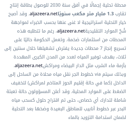
محطة تحلية إجمالًا في أفق سنة 2030 للوصول بطاقة إنتاج
تقارب
1.3 مليار متر مكعب سنويًا
aljazeera.net
. وقد أصبح
خيار التحلية استراتيجية لا غنى عنها بحسب الخبراء لمواجهة
شُحّ الموارد التقليدية
aljazeera.net
، رغم ما تتطلبه هذه
المحطات من استثمارات ضخمة. وتعمل الحكومة حاليًا على
تسريع إنجاز 7 محطات جديدة يفترض تشغيلها خلال سنتين إلى
ثلاث، بهدف توفير المياه لعدد من المدن الكبرى المهددة
بأزمة ماء الشرب مثل الدار البيضاء ومراكش
aljazeera.net
.
وبذلك سيتم via خطوط الجر نقل مياه محلاة من الساحل إلى
الداخل (كما في حالة إقليم الحوز المتاخم لمراكش) لتخفيف
الضغط على الموارد المحلية. وقد أعلن المسؤولون حالة تعبئة
شاملة لتدارك أي خصاص، حتى تم اقتراح حلول كسحب مياه
البحر عبر خطوط أنابيب للمناطق البعيدة وضخها بعد التحلية
لضمان استدامة التزويد بالماء