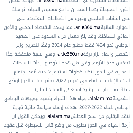
التساقطات المطرية في المنطقة
ar.le360.ma
. ويؤكد سكان
القرى المحيطة بهذا السد أن تراجع مستوى المياه أثر سلبًا
على النشاط الفلاحي وغيره من القطاعات المعتمدة على
الموارد المائية
ar.le360.ma
، مما يهدد الاقتصاد المحلي والأمن
المائي للساكنة. وقد بلغ معدل ملء السدود على الصعيد
الوطني نحو 24% فقط مطلع عام 2024 وفقًا لتصريح وزير
التجهيز والماء نزار بركة
ar.le360.ma
، وهي نسبة منخفضة جدًا
تعكس حدة الأزمة. وفي ظل هذه الأوضاع، بدأت السلطات
المحلية في الحوز اتخاذ خطوات استباقية؛ حيث عُقد اجتماع
للجنة الإقليمية للماء في فبراير 2022 بمقر عمالة الحوز لوضع
خطة عمل عاجلة لترشيد استغلال الموارد المائية
الشحيحة
alalam.ma
. وجاء هذا التحرك بتنفيذ توجيهات البرنامج
الوطني للماء 2022-2027 بهدف إرساء سياسة مائية قوية
تنقذ الإقليم من شبح العطش
alalam.ma
. ويمكن القول إن
أزمة المياه في الحوز تطورت من وضع قابل للسيطرة قبل عقود