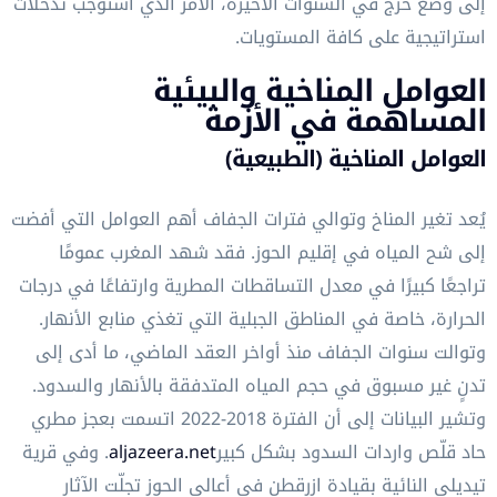
إلى وضع حرج في السنوات الأخيرة، الأمر الذي استوجب تدخلات
استراتيجية على كافة المستويات.
العوامل المناخية والبيئية
المساهمة في الأزمة
العوامل المناخية (الطبيعية)
يُعد تغير المناخ وتوالي فترات الجفاف أهم العوامل التي أفضت
إلى شح المياه في إقليم الحوز. فقد شهد المغرب عمومًا
تراجعًا كبيرًا في معدل التساقطات المطرية وارتفاعًا في درجات
الحرارة، خاصة في المناطق الجبلية التي تغذي منابع الأنهار.
وتوالت سنوات الجفاف منذ أواخر العقد الماضي، ما أدى إلى
تدنٍ غير مسبوق في حجم المياه المتدفقة بالأنهار والسدود.
وتشير البيانات إلى أن الفترة 2018-2022 اتسمت بعجز مطري
حاد قلّص واردات السدود بشكل كبير
aljazeera.net
. وفي قرية
تيديلي النائية بقيادة ازرقطن في أعالي الحوز تجلّت الآثار