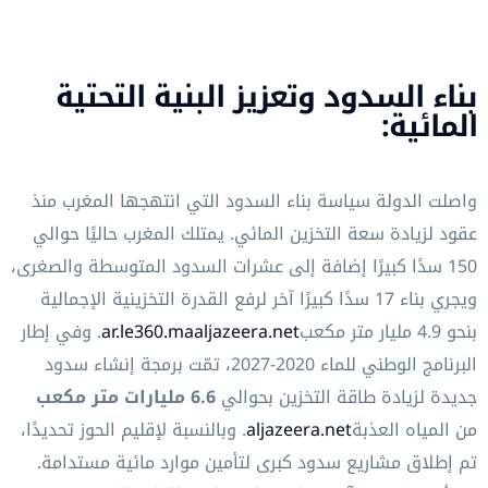
بناء السدود وتعزيز البنية التحتية
المائية:
واصلت الدولة سياسة بناء السدود التي انتهجها المغرب منذ
عقود لزيادة سعة التخزين المائي. يمتلك المغرب حاليًا حوالي
150 سدًا كبيرًا إضافة إلى عشرات السدود المتوسطة والصغرى،
ويجري بناء 17 سدًا كبيرًا آخر لرفع القدرة التخزينية الإجمالية
بنحو 4.9 مليار متر مكعب
aljazeera.net
ar.le360.ma
. وفي إطار
البرنامج الوطني للماء 2020-2027، تمّت برمجة إنشاء سدود
جديدة لزيادة طاقة التخزين بحوالي
6.6 مليارات متر مكعب
من المياه العذبة
aljazeera.net
. وبالنسبة لإقليم الحوز تحديدًا،
تم إطلاق مشاريع سدود كبرى لتأمين موارد مائية مستدامة.