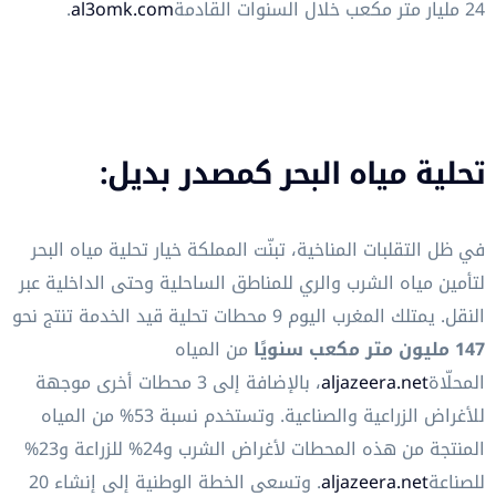
24 مليار متر مكعب خلال السنوات القادمة
al3omk.com
.
تحلية مياه البحر كمصدر بديل:
في ظل التقلبات المناخية، تبنّت المملكة خيار تحلية مياه البحر
لتأمين مياه الشرب والري للمناطق الساحلية وحتى الداخلية عبر
النقل. يمتلك المغرب اليوم 9 محطات تحلية قيد الخدمة تنتج نحو
147 مليون متر مكعب سنويًا
من المياه
المحلّاة
aljazeera.net
، بالإضافة إلى 3 محطات أخرى موجهة
للأغراض الزراعية والصناعية. وتستخدم نسبة 53% من المياه
المنتجة من هذه المحطات لأغراض الشرب و24% للزراعة و23%
للصناعة
aljazeera.net
. وتسعى الخطة الوطنية إلى إنشاء 20