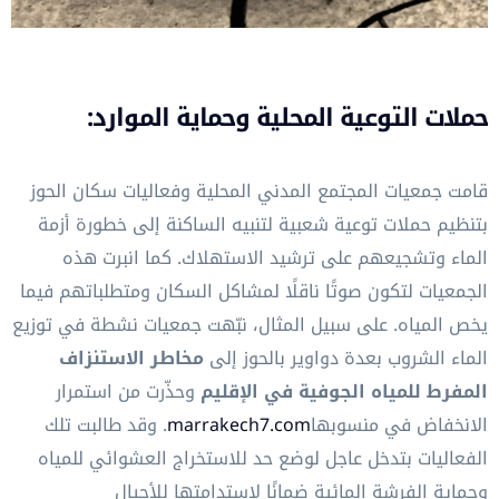
حملات التوعية المحلية وحماية الموارد:
قامت جمعيات المجتمع المدني المحلية وفعاليات سكان الحوز
بتنظيم حملات توعية شعبية لتنبيه الساكنة إلى خطورة أزمة
الماء وتشجيعهم على ترشيد الاستهلاك. كما انبرت هذه
الجمعيات لتكون صوتًا ناقلًا لمشاكل السكان ومتطلباتهم فيما
يخص المياه. على سبيل المثال، نبّهت جمعيات نشطة في توزيع
الماء الشروب بعدة دواوير بالحوز إلى
مخاطر الاستنزاف
المفرط للمياه الجوفية في الإقليم
وحذّرت من استمرار
الانخفاض في منسوبها
marrakech7.com
. وقد طالبت تلك
الفعاليات بتدخل عاجل لوضع حد للاستخراج العشوائي للمياه
وحماية الفرشة المائية ضمانًا لاستدامتها للأجيال