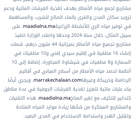
مشاريع لجمع مياه الأمطار بهدف تغذية الفرشات المائية ودعم
تزويد سكان المدن والقرى بالماء الصالح للشرب، والمساهمة
في توفير مياه الري للأنشطة الزراعية
maadialna.ma
. على
سبيل المثال، خلال سنة 2024 وحدها واصلت الوزارة تنفيذ
مشاريع تجميع مياه الأمطار بميزانية 44 مليون درهم، شملت
إنشاء 16 مطفية في إقليم سيدي إفني و10 مطفيات في
السمارة و8 مطفيات في شيشاوة المجاورة، إضافة إلى 10
أنظمة لحصد مياه الأمطار من أسطح المباني في أقاليم
الرحامنة وخريبكة وغيرها
marrakechalaan.com
. ويجري أيضًا
بناء عتبات مائية لتعزيز تغذية الفرشات الجوفية في عدة مناطق
كتدابير للتكيف مع تغير المناخ
maadialna.ma
. هذه التقنيات
والمشاريع المبتكرة من شأنها زيادة موارد المياه المتاحة
وتقليل الهدر واستدامة الاستخدام في المدى البعيد.