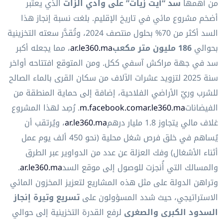
من أهمها
سد “آيت زيات” على وادي الزات
الذي يعتبر
أضخم مشروع مائي في تاريخ الإقليم. بلغت نسبة إنجاز هذا
السد أكثر من 70% بحلول منتصف 2024، وتُقدَّر سعته التخزينية
بحوالي
186 مليون متر مكعب
ar.le360.ma
، مما يجعله أكبر
سد في جهة مراكش آسفي ككل. ومن المتوقع افتتاحه أواخر
سنة 2025 لتزويد عشرات الآلاف من سكان القرى بالماء الصالح
للشرب وريّ الأراضي الفلاحية، إضافة إلى حماية المنطقة من
الفيضانات
ar.le360.ma
m.facebook.com
. رُصِد لهذا المشروع
غلاف مالي يتجاوز 1.8 مليار درهم
ar.le360.ma
، ويُرتقب أن
يُساهم في خلق فرص شغل محلية (نحو 450 ألف يوم عمل
أثناء الأشغال) وفك العزلة عن عدد من الدواوير عبر الطرق
والمسالك التي أُنجزت للوصول إلى موقع السد
ar.le360.ma
.
وتراهن الدولة على مثل هذه المشاريع لتعزيز المخزون المائي
الاستراتيجي، حيث شدد المسؤولون على
تسريع وتيرة إنجاز
السدود الكبرى والصغرى
لرفع القدرة التخزينية إلى حوالي