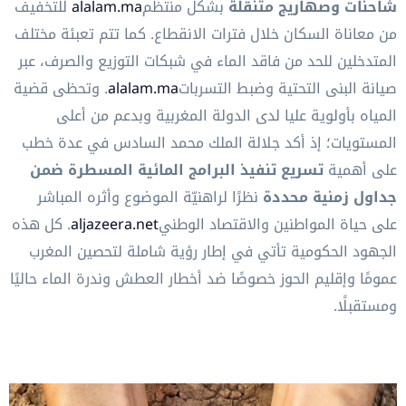
شاحنات وصهاريج متنقلة
بشكل منتظم
alalam.ma
للتخفيف
من معاناة السكان خلال فترات الانقطاع. كما تتم تعبئة مختلف
المتدخلين للحد من فاقد الماء في شبكات التوزيع والصرف، عبر
صيانة البنى التحتية وضبط التسربات
alalam.ma
. وتحظى قضية
المياه بأولوية عليا لدى الدولة المغربية وبدعم من أعلى
المستويات؛ إذ أكد جلالة الملك محمد السادس في عدة خطب
على أهمية
تسريع تنفيذ البرامج المائية المسطرة ضمن
جداول زمنية محددة
نظرًا لراهنيّة الموضوع وأثره المباشر
على حياة المواطنين والاقتصاد الوطني
aljazeera.net
. كل هذه
الجهود الحكومية تأتي في إطار رؤية شاملة لتحصين المغرب
عمومًا وإقليم الحوز خصوصًا ضد أخطار العطش وندرة الماء حاليًا
ومستقبلًا.