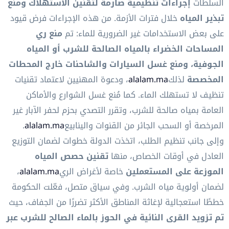
السلطات
إجراءات تنظيمية صارمة لتقنين الاستهلاك ومنع
تبذير المياه
خلال فترات الأزمة. من هذه الإجراءات فرض قيود
على بعض الاستخدامات غير الضرورية للماء: تم
منع ري
المساحات الخضراء بالمياه الصالحة للشرب أو المياه
الجوفية، ومنع غسل السيارات والشاحنات خارج المحطات
المخصصة
لذلك
alalam.ma
، ودعوة المهنيين لاعتماد تقنيات
تنظيف لا تستهلك الماء. كما مُنع غسل الشوارع والأماكن
العامة بمياه صالحة للشرب، وتقرر التصدي بحزم لحفر الآبار غير
المرخصة أو السحب الجائر من القنوات والينابيع
alalam.ma
.
وإلى جانب تنظيم الطلب، اتخذت الدولة خطوات لضمان التوزيع
العادل في أوقات الخصاص، منها
تقنين حصص المياه
الموزعة على المستعملين
خاصة لأغراض الري
alalam.ma
،
لضمان أولوية مياه الشرب. وفي سياق متصل، فعّلت الحكومة
خططًا استعجالية لإغاثة المناطق الأكثر تضررًا من الجفاف، حيث
تم تزويد القرى النائية في الحوز بالماء الصالح للشرب عبر