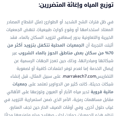
توزيع المياه وإغاثة المتضررين:
في ظل فترات الشح الشديد أو الطوارئ (مثل انقطاع المصادر
المعتاد استخدامها أو وقوع كوارث طبيعية)، تنهض الجمعيات
الخيرية والتعاونية بدور إسعافي لتزويد السكان بالماء. فقد
أثبتت التجربة أن
الجمعيات المحلية تتكفل بتزويد أكثر من
70% من سكان بعض مناطق الحوز بالماء الشروب
عبر
شبكاتها ومبادراتها، وذلك حين تعجز الجهات الرسمية عن
إيصال الخدمة إما لعدم توفر اعتمادات كافية أو لصعوبة
التضاريس
marrakech7.com
. على سبيل المثال، قبل إنشاء
شبكات حديثة، كانت كثير من الدواوير تعتمد على
جمعيات
مائية قروية
تدير مياه الآبار أو العيون وتوزعها على الأهالي
مقابل مساهمات رمزية، الأمر الذي ضمن استمرارية التزويد في
غياب حلول أخرى. وفي أوقات الصيف الحار حين تجف المنابع،
تنظم هذه الجمعيات حملات لجلب صهاريج مياه وتوزيعها مجانًا