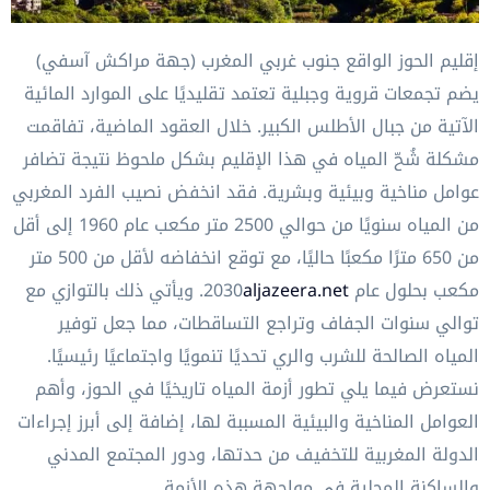
إقليم الحوز الواقع جنوب غربي المغرب (جهة مراكش آسفي)
يضم تجمعات قروية وجبلية تعتمد تقليديًا على الموارد المائية
الآتية من جبال الأطلس الكبير. خلال العقود الماضية، تفاقمت
مشكلة شُحّ المياه في هذا الإقليم بشكل ملحوظ نتيجة تضافر
عوامل مناخية وبيئية وبشرية. فقد انخفض نصيب الفرد المغربي
من المياه سنويًا من حوالي 2500 متر مكعب عام 1960 إلى أقل
من 650 مترًا مكعبًا حاليًا، مع توقع انخفاضه لأقل من 500 متر
مكعب بحلول عام 2030
aljazeera.net
. ويأتي ذلك بالتوازي مع
توالي سنوات الجفاف وتراجع التساقطات، مما جعل توفير
المياه الصالحة للشرب والري تحديًا تنمويًا واجتماعيًا رئيسيًا.
نستعرض فيما يلي تطور أزمة المياه تاريخيًا في الحوز، وأهم
العوامل المناخية والبيئية المسببة لها، إضافة إلى أبرز إجراءات
الدولة المغربية للتخفيف من حدتها، ودور المجتمع المدني
والساكنة المحلية في مواجهة هذه الأزمة.