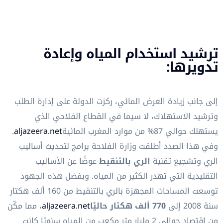
ترشيد استخدام المياه وإعادة
تدويرها:
إلى جانب زيادة العرض المائي، ركزت الدولة على إدارة الطلب
وترشيد الاستهلاك، لا سيما في القطاع الفلاحي الذي
يستهلك حوالي 87% من موارد المغرب المائية
aljazeera.net
.
وفي هذا الصدد أطلقت وزارة الفلاحة برامج لتحديث أساليب
الري وتشجيع تقنية
الري بالتنقيط
عوضًا عن الأساليب
التقليدية التي تهدر الكثير من المياه. وبفضل هذه الجهود
توسعت المساحات المجهزة بالري بالتنقيط من 160 ألف هكتار
سنة 2008 إلى
770 ألف هكتار حاليًا
aljazeera.net
، مما مكّن
من اقتصاد حوالي 2 مليار متر مكعب من المياه سنويًا كانت